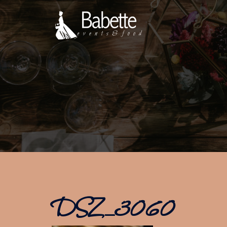
Vai
al
contenuto
DSZ_3060